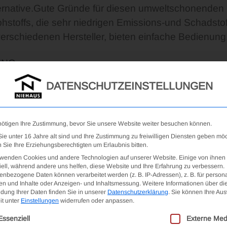
rnative.Gute Gründe für diesen umweltschonenden H
offs, die sehr niedrigen Emissions-und Schadstoff
rschiedenen Hersteller, bieten einfache Bedienung
UNG
DATENSCHUTZEINSTELLUNGEN
gewogenes Raumklima nimmt großen Einfluss auf un
t durch unser Heiz-u. Lüftungsverhalten, sowie die 
e Schimmelgefahr. Bleiben die Fenster auch in der Hei
nötigen Ihre Zustimmung, bevor Sie unsere Website weiter besuchen können.
e unter 16 Jahre alt sind und Ihre Zustimmung zu freiwilligen Diensten geben mö
Sie Ihre Erziehungsberechtigten um Erlaubnis bitten.
rwenden Cookies und andere Technologien auf unserer Website. Einige von ihnen 
ell, während andere uns helfen, diese Website und Ihre Erfahrung zu verbessern.
nbezogene Daten können verarbeitet werden (z. B. IP-Adressen), z. B. für persona
Wärmepumpen macht sich die kostenlose Sonnenen
en und Inhalte oder Anzeigen- und Inhaltsmessung.
Weitere Informationen über di
t. Energie, von der Umwelt zur Verfügung gestellt, v
dung Ihrer Daten finden Sie in unserer
Datenschutzerklärung
.
Sie können Ihre Au
it unter
Einstellungen
widerrufen oder anpassen.
r Strom, als Fremdenergie, wird für 100% Heizleist
olgt eine Liste der Service-Gruppen, für die eine Ein
Essenziell
Externe Med