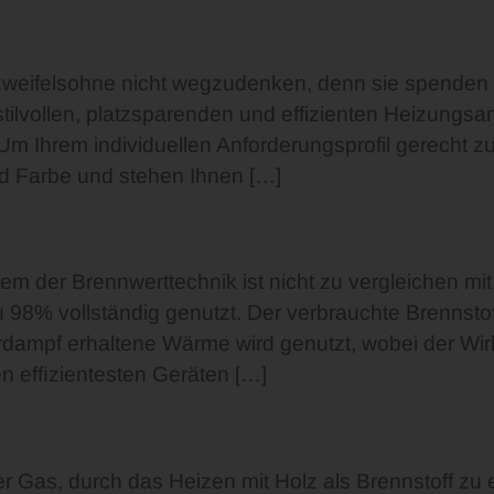
STARTSEITE
UNT
st zweifelsohne nicht wegzudenken, denn sie spende
ilvollen, platzsparenden und effizienten Heizungsan
Ihrem individuellen Anforderungsprofil gerecht zu w
nd Farbe und stehen Ihnen […]
m der Brennwerttechnik ist nicht zu vergleichen mi
zu 98% vollständig genutzt. Der verbrauchte Brennsto
dampf erhaltene Wärme wird genutzt, wobei der Wirk
en efﬁzientesten Geräten […]
r Gas, durch das Heizen mit Holz als Brennstoff zu 